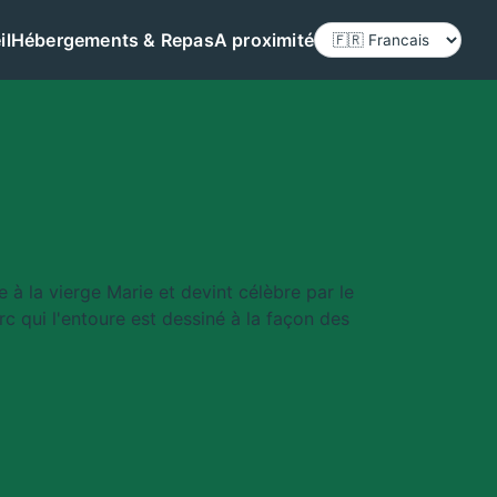
il
Hébergements & Repas
A proximité
Langue
 à la vierge Marie et devint célèbre par le
arc qui l'entoure est dessiné à la façon des