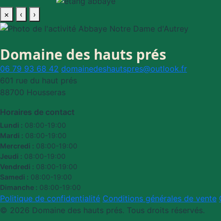
×
‹
›
Domaine des hauts prés
06 79 93 68 42
domainedeshautspres@outlook.fr
601 rue du haut prés
88700 Housseras
Horaires de contact
Lundi :
08:00-19:00
Mardi :
08:00-19:00
Mercredi :
08:00-19:00
Jeudi :
08:00-19:00
Vendredi :
08:00-19:00
Samedi :
08:00-19:00
Dimanche :
08:00-19:00
Politique de confidentialité
Conditions générales de vente
© 2026 Domaine des hauts prés. Tous droits réservés.