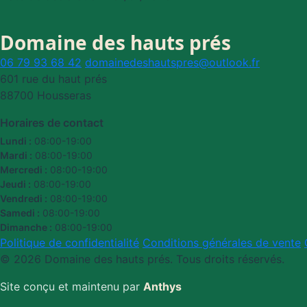
Domaine des hauts prés
06 79 93 68 42
domainedeshautspres@outlook.fr
601 rue du haut prés
88700 Housseras
Horaires de contact
Lundi :
08:00-19:00
Mardi :
08:00-19:00
Mercredi :
08:00-19:00
Jeudi :
08:00-19:00
Vendredi :
08:00-19:00
Samedi :
08:00-19:00
Dimanche :
08:00-19:00
Politique de confidentialité
Conditions générales de vente
© 2026 Domaine des hauts prés. Tous droits réservés.
Site conçu et maintenu par
Anthys