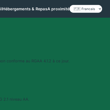
il
Hébergements & Repas
A proximité
Langue
non conforme au RGAA 4.1.2 à ce jour.
AG 2.1 niveau AA.