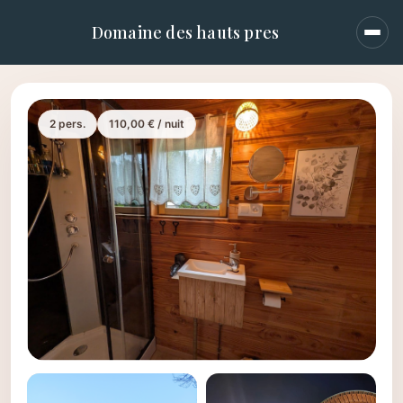
Domaine des hauts pres
Men
2 pers.
110,00 € / nuit